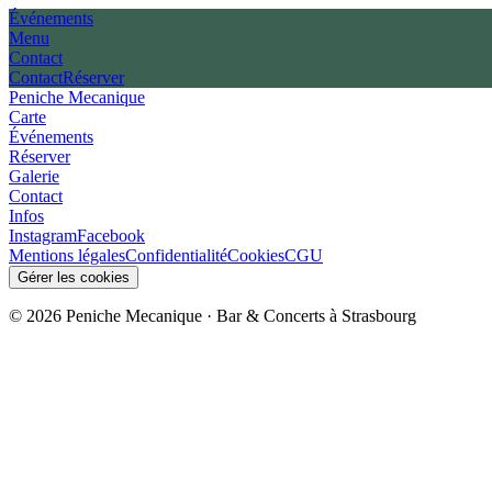
Événements
Menu
Contact
Contact
Réserver
Peniche Mecanique
Carte
Événements
Réserver
Galerie
Contact
Infos
Instagram
Facebook
Mentions légales
Confidentialité
Cookies
CGU
Gérer les cookies
©
2026
Peniche Mecanique · Bar & Concerts à
Strasbourg